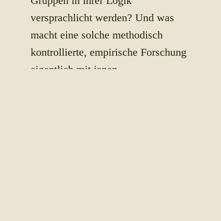
Gruppen in ihrer Logik
versprachlicht werden? Und was
macht eine solche methodisch
kontrollierte, empirische Forschung
eigentlich mit jenen
Forscher*innen, die sich jahrelang
damit auseinandersetzen?
Diesen Fragen will der Podcast
„Lebendige Methode“ nachgehen
und hierbei vor allem jene zu Wort
kommen lassen, die sich einer
solchen Forschung jahrelang
gewidmet haben: Expert*innen der